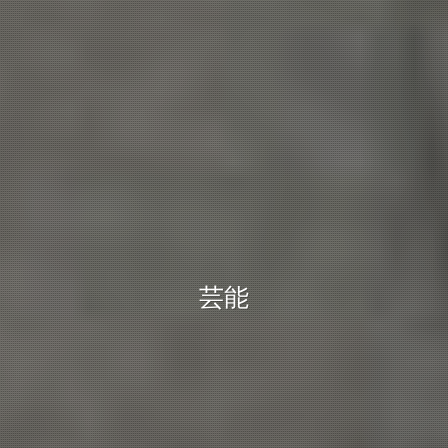
アメリカ政治
芸術
芸能