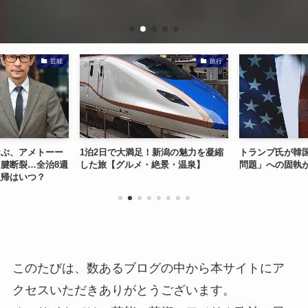
芸能
旅行
なぶ、アメトーー
1泊2日で大満足！新潟の魅力を凝縮
トランプ氏が韓
腱断裂…全治8週
した旅【グルメ・絶景・温泉】
問題」への固執
復帰はいつ？
このたびは、数あるブログの中から本サイトにア
クセスいただきありがとうございます。